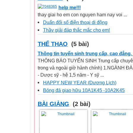
help me!!!
thay giai ho em con nguyen ham nay voi ...
Duẩn đổi số điện thoại di động
Thầy giải đáp thắc mắc cho em!
THỂ THAO
(5 bài)
Thông tin tuyển sinh trung cấp, cao đẳng,
THÔNG BÁO TUYỂN SINH Trung cấp chuyên 
trong và ngoài giờ hành chính) 1.NGÀNH ĐÀ
- Dược sỹ - hệ 1,5 năm - Y sỹ ...
HAPPY NEW YEAR (Dương Lịch)
Bóng đá giao hữu 10A1K45 -10A2K45
BÀI GIẢNG
(2 bài)