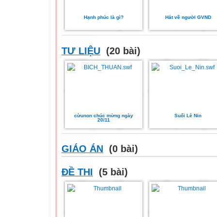
Hạnh phúc là gì?
Hát về người GVND
TƯ LIỆU
(20 bài)
cừunon chúc mừng ngày
Suối Lê Nin
20/11
GIÁO ÁN
(0 bài)
ĐỀ THI
(5 bài)